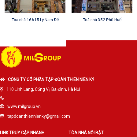
Tòa nhà 16A15 Lý Nam Đế
Toà nhà 352 Phố Huế
CÔNG TY CỔ PHẦN TẬP ĐOÀN THIÊN NIÊN KỶ
110 Linh Lang, Cống Vị, Ba Đình, Hà Nội
www.milgroup.vn
tapdoanthiennienky@gmail.com
LINK TRUY CẬP NHANH
TÒA NHÀ NỔI BẬT