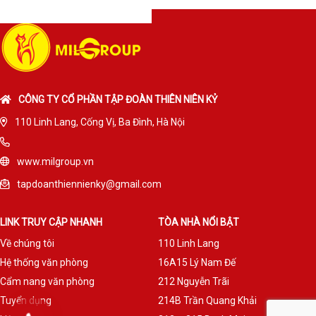
CÔNG TY CỔ PHẦN TẬP ĐOÀN THIÊN NIÊN KỶ
110 Linh Lang, Cống Vị, Ba Đình, Hà Nội
www.milgroup.vn
tapdoanthiennienky@gmail.com
LINK TRUY CẬP NHANH
TÒA NHÀ NỔI BẬT
Về chúng tôi
110 Linh Lang
Hệ thống văn phòng
16A15 Lý Nam Đế
Cẩm nang văn phòng
212 Nguyễn Trãi
Tuyển dụng
214B Trần Quang Khải