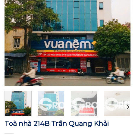
Tòa nhà 16A15 Lý Nam Đế
—
Toà nhà 214B Trần Quang Khải